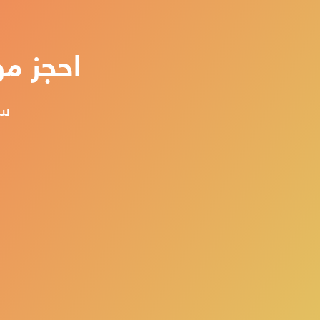
احجز مو
ست