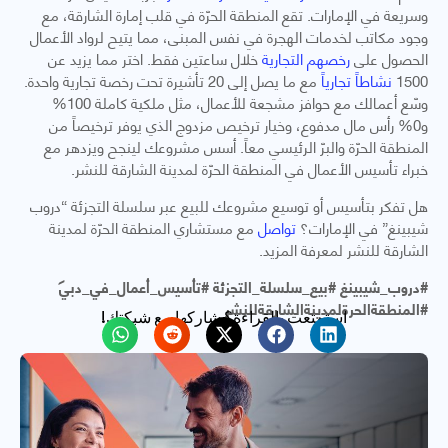
وسريعة في الإمارات. تقع المنطقة الحرّة في قلب إمارة الشارقة، مع
وجود مكاتب لخدمات الهجرة في نفس المبنى، مما يتيح لرواد الأعمال
الحصول على
رخصهم التجارية
خلال ساعتين فقط. اختر مما يزيد عن
1500
نشاطاً تجارياً
مع ما يصل إلى 20 تأشيرة تحت رخصة تجارية واحدة.
وسّع أعمالك مع حوافز مشجعة للأعمال، مثل ملكية كاملة 100%
و0% رأس مال مدفوع، وخيار ترخيص مزدوج الذي يوفر ترخيصاً من
المنطقة الحرّة والبرّ الرئيسي معاً. أسس مشروعك لينجح ويزدهر مع
خبراء تأسيس الأعمال في المنطقة الحرّة لمدينة الشارقة للنشر.
هل تفكر بتأسيس أو توسيع مشروعك للبيع عبر سلسلة التجزئة “دروب
شيبينغ” في الإمارات؟
تواصل
مع مستشاري المنطقة الحرّة لمدينة
الشارقة للنشر لمعرفة المزيد.
#دروب_شيبينغ #بيع_سلسلة_التجزئة #تأسيس_أعمال_في_دبي
#المنطقةالحرةلمدينةالشارقةللنشر
استمتعت بالقراءة؟ شاركها مع شبكتك!