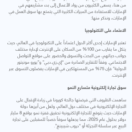
من هنا، يسعى الكثيرون من رواد الأعمال إلى بدء مشاريعهم في
الإمارات للاستفادة من الميزات الكثيرة التي يتمتع بها سوق العمل في
الإمارات، ونذكر منها:
الاعتماد على التكنولوجيا
تعتبر الإمارات إحدى أكثر الدول اعتماداً على التكنولوجيا في العالم، حيث
يتكل ما يقارب من 100% من السكان على الإنترنت لإدارة مختلف
جوانب حياتهم، من البحث والتسوق والحضور على مواقع التواصل
الاجتماعي. وفقاً للتقارير الصادرة من “إي.زي.دبي” و”يورو مونيتور
الدولية” فإن 75% من المستهلكين في الإمارات يفضلون التسوق عبر
الإنترنت.
سوق تجارة إلكترونية متسارع النمو
ساهمت الظروف التي فرضتها جائحة كورونا في زيادة الإقبال على
التجارة الإلكترونية في مختلف دول العالم، ولعل من أبرزها دولة
الإمارات حيث يتوقع للتجارة الإلكترونية تحقيق قفزة نمو بواقع 8 مليار
دولار بحلول عام 2025، مما يجعلها سوقاً خصباً للمقبلين على تجارة
البيع عبر سلسلة التجزئة أو “دروب شيبينغ”.