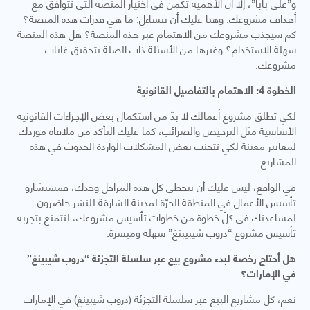
و”علي بابا”، إلا أن الأهمية تكمن في اختيار المنصة التي تتوافق مع
أهداف مشروعك. وهنا عليك أن تتساءل: ما هي قدرات هذه المنصة؟
كم سيجذب مشروعك من الاهتمام عبر هذه المنصة؟ هل هذه المنصة
سهلة الاستخدام؟ وغيرها من الأسئلة ذات الصلة بتحقيق غايات
مشروعك.
الخطوة 4: الاهتمام بالتفاصيل القانونية
لكي تطلق مشروع أعمالك لا بدّ من استكمال بعض الإجراءات القانونية
الأساسية مثل الترخيص والضرائب، كما عليك التأكد من ملاقاة موردك
لمعايير معينة لكي تتجنب بعض المشكلات الواردة الحدوث في هذه
المشاريع.
في الواقع، ليس عليك أن تتخطى كل هذه المراحل وحدك، فمستشارو
تأسيس الأعمال في المنطقة الحرّة لمدينة الشارقة للنشر حاضرون
لمساعدتك في كلّ خطوة من خطوات تأسيس مشروعك، لتتمتع بتجربة
تأسيس مشروع “دروب شيبيبنغ” سهلة وميسرة.
هل أحتاج رخصة لبدء مشروع بيع عبر سلسلة التجزئة “دروب شيبينغ”
في الإمارات؟
نعم، كل مشاريع البيع عبر سلسلة التجزئة (دروب شيبينغ) في الإمارات