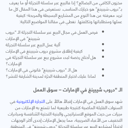
مخزون الكافي من البضائع؟ إذا فالبيع عبر سلسلة التجزئة أو ما يعرف
بـ”دروب شيبينغ” هو خيارك المناسب. نستعرض في هذا المقال كل ما
تريد معرفته عن هذا النوع من المشاريع البسيطة والمربحة؛ كيفية
عملها ومتطلباتها وتكلفتها. نغطي في مقالنا المواضيع التالية:
فرص العمل في مجال البيع عبر سلسلة التجزئة الـ “دروب
شيبينغ” في الإمارات
آلية عمل البيع عبر سلسلة التجزئة
كيفية إطلاق مشروع دروب شيبينغ في الإمارات
هل أحتاج رخصة لبدء مشروع بيع عبر سلسلة التجزئة في
الإمارات؟
هل الـ “دروب شيبينغ” قانوني في الإمارات؟
لماذا عليك اختيار المنطقة الحرّة لمدينة الشارقة للنشر؟
الـ “دروب شيبينغ في الإمارات – سوق العمل
شهد سوق العمل في الإمارات إقبالاً هائلاً على
التجارة الإلكترونية
في
السنوات القليلة الماضية كنتيجة طبيعية لما تتمتع به الإمارات من
ميزات من حيث الموقع الاستراتيجي والبنية التحتية المُنافسة ومبادرات
التخفيف من الأعباء الضريبية، مما يجعل الإمارات إحدى أكثر الوجهات
اختياراً لمشاريع البيع عبر سلسلة التجزئة “دروب شيبينغ” في المنطقة.