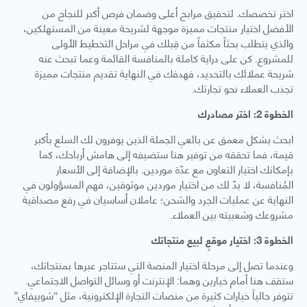
اختر تخصصك. لتحقيق مرابح أعلى وضمان فرص أكبر للنجاح من
الأفضل اختيار منتجات مميزة موجهة لشريحة معينة من المستهلكين،
والذي يتطلب بحثاً مكثفاً من قِبلك في مراحل التخطيط الأولى
للمشروع. كن على دراية كاملة بالمنافسة القائمة وعما تبحث عنه
شريحة عملائك بالتحديد، فهدفك في النهاية تقديم منتجات مميزة
تجذب العملاء نحو تجارتك.
الخطوة 2: اختر مصادرك
ابحث بشكل معمق عن بائعي الجملة الذين يوفرون لك السلع بأكبر
قيمة، فما تحققه من توفير هنا ستضيفه إلى هامش أرباحك، كما
بإمكانك اختيار التعاون مع عدّة موردين. بالإضافة إلى الأسعار
المُنافسة، لا بدّ لك من اختيار موردين موثوقين، فهم المسؤولون في
النهاية عن عمليات الجرد والشحن؛ عاملان أساسيان في رفع مصداقية
مشروعك وشعبيته بين العملاء.
الخطوة 3: اختيار موقعٍ لبيع منتجاتك
وعندما تصل إلى مرحلة اختيار المنصة التي ستتاجر عبرها بمنتجاتك،
ستقف هنا أمام خيارين وهما: الإنترنت أو وسائل التواصل الاجتماعي.
تتوفر حالياً خيارات كثيرة من منصات التجارة الإلكترونية، مثل “شوبيفاي”