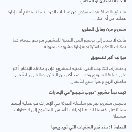
لا حاجة للمخازن أو المكاتب
فالبائع بالجملة هو المسؤول عن عمليات الجرد بينما تستطيع أنت إدارة
عملك من أي مكان.
مشروع مرن وقابل للتطوير
فأنت لا تحتاج إلى توسيع البنى التحتية للمشروع مع نمو حجمه، كما
يمكنك التحكم باستراتيجية إدارة مشروعك بمرونة
ميزانية أكبر للتسويق
باختصارك لتكاليف البنى التحتية للمشروع فإن بإمكانك الإنفاق أكثر
على عملية التسويق وجذب عدد أكبر من الزبائن، وبالتالي زيادةً في
هامش الربح ونمواً أسرع للأعمال.
كيف تبدأ مشروع “دروب شيبينغ”في الإمارات
تأسيس مشروع بيع عبر سلسلة التجزئة في الإمارات هو عملية أبسط
مما تتخيل. قسمنا لك هنا إجراءات تأسيس :المشروع إلى 4 خطوات
مبسطة
الخطوة 1: حدّد نوع المنتجات التي تريد بيعها