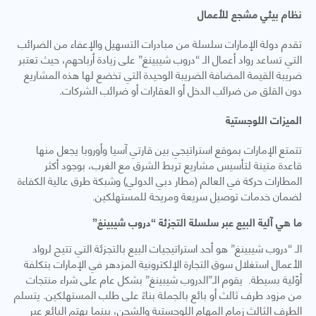
نظام بيئي مشجع للأعمال
تقدم دولة الإمارات سلسلة من مبادرات التسهيل والإعفاء من الضرائب
التي تساعد رواد أعمال الـ “دروب شيبينغ” على زيادة أرباحهم، حيث تعتبر
ضريبة القيمة المضافة الضريبة الوحيدة التي تخضع لها هذه المشاريع
دون القلق من ضرائب الدخل أو العقارات أو ضرائب الشركات.
الميزات اللوجستية
تتمتع الإمارات بموقع استراتيجي بين قارتي آسيا وأوروبا يجعل منها
قاعدة متينة لتأسيس مشاريع تربط الشرق مع الغرب، بوجود أكثر
المطارات حركة في العالم (مطار دبي الدولي) وشبكة طرق عالية الكفاءة
لضمان خدمات توصيل سريعة ومريحة للمستهلكين.
ما هي آلية البيع عبر سلسلة التجزئة “دروب شيبينغ”
الـ “دروب شيبينغ” هو أحد استراتيجيات البيع بالتجزئة التي تتيح لرواد
الأعمال استغلال سوق التجارة الإلكترونية المزدهر في الإمارات بتكلفة
أوّلية بسيطة. يقوم الـ”الدروب شيبينغ” بشكل عام على شراء منتجات
من مزود طرف ثالث أو بائع بالجملة بناءً على طلب المستهلكين. يتسلم
الطرف الثالث زمام المهام اللوجستية والشحن، بينما يهتم البائع عبر