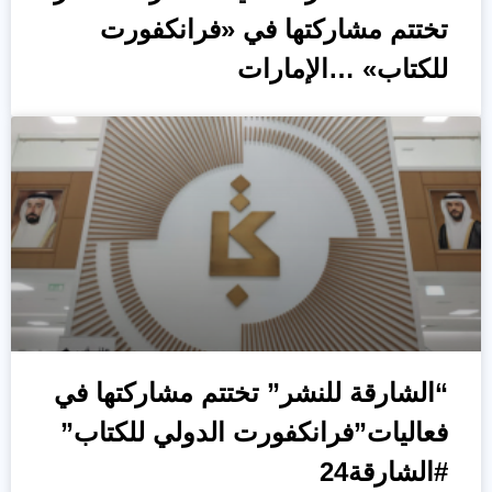
تختتم مشاركتها في «فرانكفورت
للكتاب» …الإمارات
“الشارقة للنشر” تختتم مشاركتها في
فعاليات”فرانكفورت الدولي للكتاب”
#الشارقة24