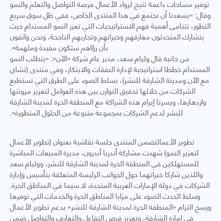
توفير مساحات داعمة تتيح لرواد الأعمال فرصة التواصل والتعلم والنمو
وقال: «يسعدنا أن نجتمع في هذا المنتدى الخاص، ففي ظل سوق سريع
التطور، تتنامى أهمية فهم الاستراتيجيات التي تعزز النمو المستدام حيث
يتشارك المتحدثون معارفهم وخبراتهم وتجاربهم الناجحة، ونحن واثقون
بأن رؤاهم ستكون مفيدة وملهمة».
من جانبه قال وليام سعد، مدير عام شركة «الآن»: «يتطلب النمو
المستدام خططا استراتيجية لإدارة النفقات والابتكار، وفي منتدى (تشاي
مع الآن ومدينة الشارقة للنشر)، نسلط الضوء على الطرق التي تستطيع
الشركات من خلالها تحقيق التوازن بين هذه العوامل لتعزيز مرونتها
وازدهارها، ويسرنا إبرام هذه الشراكة مع المنطقة الحرة لمدينة الشارقة
للنشر لدعم الشركات بمجموعة متنوعة من الحلول المتطورة».
تطوير الأعمالتضمن المنتدى جلسة نقاشية بعنوان (تطوير الأعمال
لتعزيز النمو) شهدت مشاركة أندريا آندرون، مديرة المبيعات المباشرة
للمستهلكين في المنطقة الحرة لمدينة الشارقة للنشر، ووليام سعد
واللذين شاركا خبراتهما حول الجوانب الرئيسة المتعلقة بتأسيس وإدارة
الشركات في دولة الإمارات العربية المتحدة، لا سيما في المناطق الحرة.
وسلط الحدث الضوء على مزايا المناطق الحرة والخدمات التي توفرها
ورسخ التزام «المنطقة الحرة لمدينة الشارقة للنشر» بدعم تطوير الأعمال
في إمارة الشارقة، وتعزيز فرص التفاعل والتعارف والتواصل ضمن